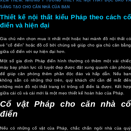
XEM THÊM: NHỮNG Ý TƯỞNG THIẾT KẾ NỘI THẤT ĐỘC ĐÁO VÀ
SÁNG TẠO CHO CĂN NHÀ CỦA BẠN
Thiết kế nội thất kiểu Pháp theo cách cổ
điển và hiện đại
Gia chủ nên chọn mua ít nhất một hoặc hai mảnh đồ nội thất có
vẻ “cổ điển” hoặc đồ cổ bởi chúng sẽ giúp cho gia chủ cân bằng
giữa cổ điển với sự hiện đại hơn.
Một số gia đình Pháp điển hình thường có thêm một vài chiếc
máy bay phản lực cũ tuyệt đẹp được đặt xung quanh căn phòng
để giúp căn phòng thêm phần độc đáo và hấp dẫn. Nếu bạn
không sẵn có những thứ trên, quý khách chỉ cần để mắt đến
những món đồ nội thất trang trí trông cổ điển là được. Kết hợp
giữa cái cũ và cái mới là một mẹo thiết kế hoàn hảo của Pháp.
Cổ vật Pháp cho căn nhà cổ
điển
Nếu có những cổ vật của Pháp, chắc chắn ngôi nhà của quý