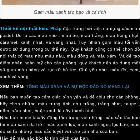
Gam màu xanh táo bạo và cá tính
Thiết kế nội thất kiểu Pháp
đặc trưng bởi việc sử dụng các mà
pastel. Đó là các màu như : màu be, màu trắng, màu hồng nhạt,
caramel, xanh nhạt, và vàng nhạt. Tuy nhiên gam màu tối vẫn
được sử dụng trong xu thế này. Quý khách cũng có thể chọn đồ
nội thất có màu như màu nâu, màu đồng và màu xám. Và để tạo
điểm nhấn hoàn mỹ cho căn phòng, quý khách nên áp dụng một
số gam màu sáng và rực rỡ hỗ trợ. Chủ yếu như: màu đỏ, cam,
xanh và vàng.
XEM THÊM:
TÔNG MÀU XANH VÀ SỰ ĐỘC ĐÁO NÓ MANG LẠI
Nếu bạn muốn tạo cảm giác bình yên và dễ chịu cho căn phòng,
hãy chọn những màu trung tính như trắng, trắng nhạt, taupe ,
nấm, xám nhạt, hoặc xanh lá cây thanh bình.
Nếu bạn muốn khuấy động tâm trạng với những màu sắc táo bạo
thì màu xanh da trời, màu xanh lục, màu xanh ngọc lục bảo, màu
đỏ sẽ là những màu sắc tuyệt vời cho căn nhà của bạn.
Hãy để màu sắc bộc lộ tính cách của bạn.