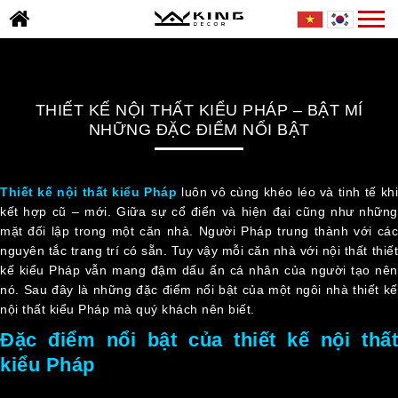
Skip
Togg
TRANG
to
navi
CHỦ
content
GIỚI
THIỆU
THIẾT KẾ NỘI THẤT KIỂU PHÁP – BẬT MÍ
DỰ
NHỮNG ĐẶC ĐIỂM NỔI BẬT
ÁN
TIN
Thiết kế nội thất kiểu Pháp
luôn vô cùng khéo léo và tinh tế kh
TỨC
kết hợp cũ – mới. Giữa sự cổ điển và hiện đại cũng như những
mặt đối lập trong một căn nhà. Người Pháp trung thành với các
THƯ
nguyên tắc trang trí có sẵn. Tuy vậy mỗi căn nhà với nội thất thiết
VIỆN
kế kiểu Pháp vẫn mang đậm dấu ấn cá nhân của người tạo nên
BÁO
nó. Sau đây là những đặc điểm nổi bật của một ngôi nhà thiết kế
GIÁ
nội thất kiểu Pháp mà quý khách nên biết.
Đặc điểm nổi bật của thiết kế nội thất
TUYỂN
kiểu Pháp
DỤNG
LIÊN