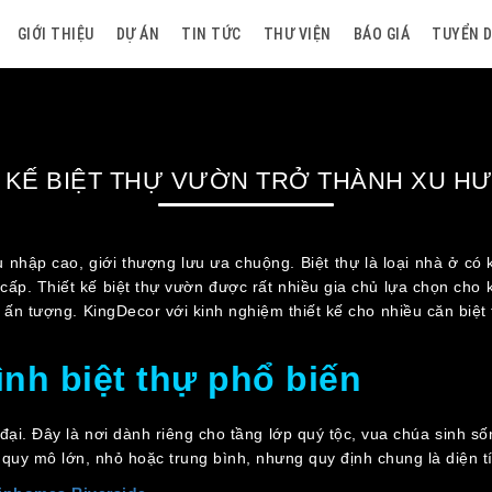
GIỚI THIỆU
DỰ ÁN
TIN TỨC
THƯ VIỆN
BÁO GIÁ
TUYỂN 
T KẾ BIỆT THỰ VƯỜN TRỞ THÀNH XU H
nhập cao, giới thượng lưu ưa chuộng. Biệt thự là loại nhà ở có k
 cấp. Thiết kế biệt thự vườn được rất nhiều gia chủ lựa chọn cho
n ấn tượng. KingDecor với kinh nghiệm thiết kế cho nhiều căn biệ
ình biệt thự phổ biến
 đại. Đây là nơi dành riêng cho tầng lớp quý tộc, vua chúa sinh 
 quy mô lớn, nhỏ hoặc trung bình, nhưng quy định chung là diện 