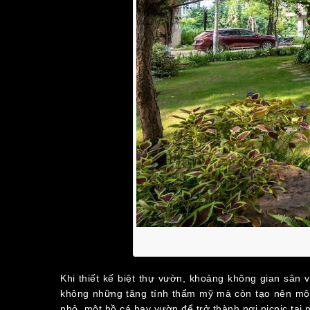
Khi thiết kế biệt thự vườn, khoảng không gian sân 
không những tăng tính thẩm mỹ mà còn tạo nên một 
nhỏ, một hồ cá hay vườn để trở thành nơi picnic tại 