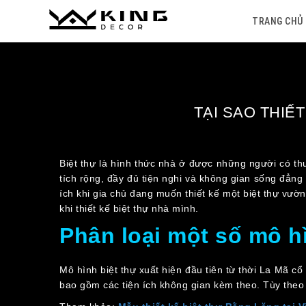
Skip
TRANG
GIỚI
DỰ
TIN
THƯ
BÁO
TUYỂN
LIÊN
to
TRANG CHỦ
CHỦ
THIỆU
ÁN
TỨC
VIỆN
GIÁ
DỤNG
HỆ
content
TẠI SAO THIẾ
Biệt thự là hình thức nhà ở được những người có thu 
tích rộng, đầy đủ tiện nghi và không gian sống đẳng
ích khi gia chủ đang muốn thiết kế một biệt thự vườ
khi thiết kế biệt thự nhà mình.
Phân loại một số mô h
Mô hình biệt thự xuất hiện đầu tiên từ thời La Mã cổ
bao gồm các tiện ích không gian kèm theo. Tùy theo