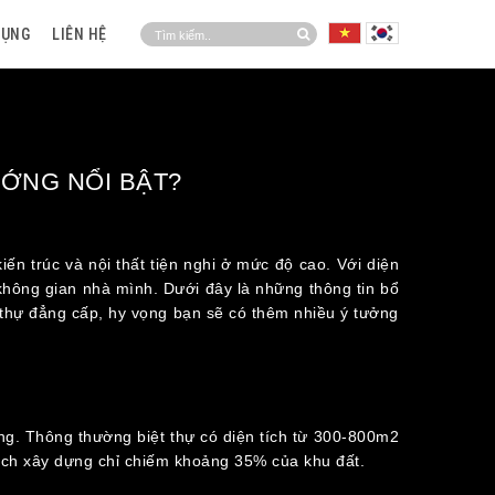
DỤNG
LIÊN HỆ
ƯỚNG NỔI BẬT?
iến trúc và nội thất tiện nghi ở mức độ cao. Với diện
 không gian nhà mình. Dưới đây là những thông tin bổ
t thự đẳng cấp, hy vọng bạn sẽ có thêm nhiều ý tưởng
sống. Thông thường biệt thự có diện tích từ 300-800m2
tích xây dựng chỉ chiếm khoảng 35% của khu đất.