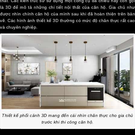
thất. Các kiến trúc sư sử dụng một công cụ đa chiều hay còn gọi
HỆ
là 3D để mô tả những chi tiết nội thất của căn hộ. Gia chủ như
được nhìn chính căn hộ của mình sau khi đã hoàn thiện trên bản
vẽ. Các hình ảnh thiết kế 3D thường có mức độ chân thực rất cao
và chuyên nghiệp.
Thiết kế phối cảnh 3D mang đến cái nhìn chân thực cho gia chủ
trước khi thi công căn hộ.