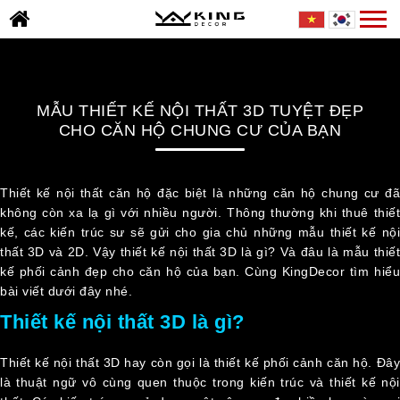
Skip
Togg
TRANG
to
navi
CHỦ
content
GIỚI
THIỆU
MẪU THIẾT KẾ NỘI THẤT 3D TUYỆT ĐẸP
DỰ
CHO CĂN HỘ CHUNG CƯ CỦA BẠN
ÁN
TIN
Thiết kế nội thất căn hộ đặc biệt là những căn hộ chung cư đã
TỨC
không còn xa lạ gì với nhiều người. Thông thường khi thuê thiết
kế, các kiến trúc sư sẽ gửi cho gia chủ những mẫu thiết kế nội
THƯ
thất 3D và 2D. Vậy thiết kế nội thất 3D là gì? Và đâu là mẫu thiết
VIỆN
kế phối cảnh đẹp cho căn hộ của bạn. Cùng KingDecor tìm hiểu
BÁO
bài viết dưới đây nhé.
GIÁ
Thiết kế nội thất 3D là gì?
TUYỂN
Thiết kế nội thất 3D hay còn gọi là thiết kế phối cảnh căn hộ. Đây
DỤNG
là thuật ngữ vô cùng quen thuộc trong kiến trúc và thiết kế nội
LIÊN