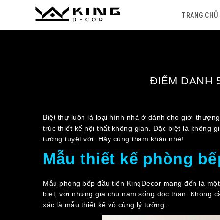
Skip
TRANG
GIỚI
DỰ
TIN
THƯ
BÁO
TUYỂN
LIÊN
to
TRANG CHỦ
CHỦ
THIỆU
ÁN
TỨC
VIỆN
GIÁ
DỤNG
HỆ
content
ĐIỂM DANH 
Biệt thự luôn là loại hình nhà ở dành cho giới thượ
trúc thiết kế nội thất không gian. Đặc biệt là khôn
tưởng tuyệt vời. Hãy cùng tham khảo nhé!
Mẫu thiết kế phòng bếp
Mẫu phòng bếp đầu tiên KingDecor mang đến là một c
biệt, với những gia chủ nam sống độc thân. Không c
xác là mẫu thiết kế vô cùng lý tưởng.