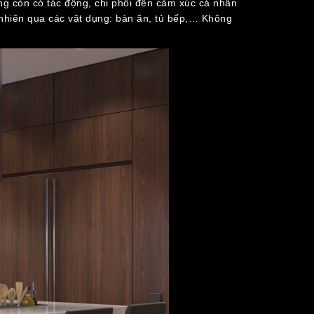
úng còn có tác động, chi phối đến cảm xúc cá nhân
 nhiên qua các vật dụng: bàn ăn, tủ bếp,… Không