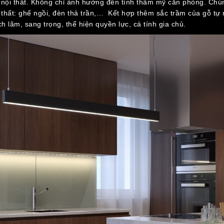
 kế nội thất. Không chỉ ảnh hưởng đến tính thẩm mỹ căn phòng. Ch
thất: ghế ngồi, đèn thả trần,… Kết hợp thêm sắc trầm của gỗ tự
 lãm, sang trọng, thể hiện quyền lực, cá tính gia chủ.