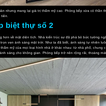
iản nhưng mang lại giá trị thẩm mỹ cao. Phòng bếp vừa có thần th
tiên.
 biệt thự số 2
g hơn về mặt diện tích. Nhà kiến trúc sư đã phá bỏ bức tường ng
rọn vẹn ánh sáng mặt trời. Như ta đã biết, ánh sáng tự nhiên luôn 
hẩm mỹ của mọi loại hình nhà ở khác nhau: từ nhà phố, chung cư v
 ánh sáng cho không gian. Phòng bếp trở nên rộng rãi, thoáng mát