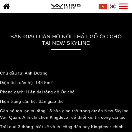
Skip
Togg
TRANG
to
navi
CHỦ
content
GIỚI
THIỆU
BÀN GIAO CĂN HỘ NỘI THẤT GỖ ÓC CHÓ
DỰ
TẠI NEW SKYLINE
ÁN
TIN
TỨC
Chủ đầu tư: Anh Dương
THƯ
Diện tích căn hộ: 148.5m2
VIỆN
Phong cách: Hiện đại tông gỗ Óc chó
BÁO
Hiện trạng căn hộ: Bàn giao thô
GIÁ
Căn hộ tọa lạc tại tầng 18 bàn giao thô trong dự án New Skyline
TUYỂN
Văn Quán. Anh chị chọn Kingdecor để thiết kế, thi công cải tạo.
DỤNG
Trải qua 3 tháng thiết kế và thi công đến nay Kingdecor chính
LIÊN