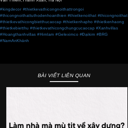
Văn Thiêm,Thanh Xuân, Hà Nội
#kingdecor
#thietkevathicongnoithattrongoi
#thicongnoithattuthodenhoanthien
#thietkenoithat
#thicongnoithat
#thietkevathicongbietthucaocap
#thietkenhapho
#thietkenhaong
#thietkebietthu
#thietkevathicongchungcucaocap
#Xanhvillas
#Hoangthanhvillas
#Himlam
#Geleximco
#Đạikim
#BRG
#NamAnKhánh
BÀI VIẾT LIÊN QUAN